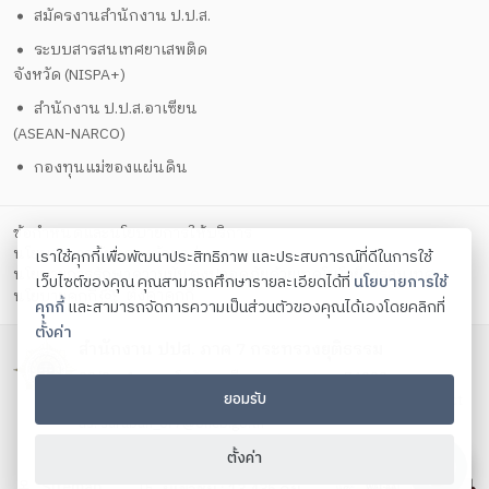
สมัครงานสำนักงาน ป.ป.ส.
ระบบสารสนเทศยาเสพติด
จังหวัด (NISPA+)
สำนักงาน ป.ป.ส.อาเซียน
(ASEAN-NARCO)
กองทุนแม่ของแผ่นดิน
ข้อกำหนดและนโยบายการให้บริการ
นโยบายการคุ้มครองข้อมูลส่วนบุคคล
เราใช้คุกกี้เพื่อพัฒนาประสิทธิภาพ และประสบการณ์ที่ดีในการใช้
นโยบายการรักษาความมั่นคงปลอดภัยด้วยเทคโนโลยีสารสนเทศ
เว็บไซต์ของคุณ คุณสามารถศึกษารายละเอียดได้ที่
นโยบายการใช้
ตั้งค่าคุกกี้
นโยบายคุกกี้
คุกกี้
และสามารถจัดการความเป็นส่วนตัวของคุณได้เองโดยคลิกที่
ตั้งค่า
สำนักงาน ปปส. ภาค 7 กระทรวงยุติธรรม
90/9 ม.1 ต.บางโทรัด อ.เมือง จ.สมุทรสาคร 74000
ยอมรับ
โทรศัพท์ 034-432-740 - 44 โทรสาร 034-432-745 Contact
us:
saraban_or7@oncb.go.th
Copyright ©
2026
ตั้งค่า
Sitemap