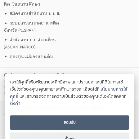
ติด ในสถานศึกษา
สมัครงานสำนักงาน ป.ป.ส.
ระบบสารสนเทศยาเสพติด
จังหวัด (NISPA+)
สำนักงาน ป.ป.ส.อาเซียน
(ASEAN-NARCO)
กองทุนแม่ของแผ่นดิน
ข้อกำหนดและนโยบายการให้บริการ
นโยบายการคุ้มครองข้อมูลส่วนบุคคล
เราใช้คุกกี้เพื่อพัฒนาประสิทธิภาพ และประสบการณ์ที่ดีในการใช้
นโยบายการรักษาความมั่นคงปลอดภัยด้วยเทคโนโลยีสารสนเทศ
เว็บไซต์ของคุณ คุณสามารถศึกษารายละเอียดได้ที่
นโยบายการใช้
ตั้งค่าคุกกี้
นโยบายคุกกี้
คุกกี้
และสามารถจัดการความเป็นส่วนตัวของคุณได้เองโดยคลิกที่
ตั้งค่า
สำนักงาน ปปส. ภาค 7 กระทรวงยุติธรรม
90/9 ม.1 ต.บางโทรัด อ.เมือง จ.สมุทรสาคร 74000
ยอมรับ
โทรศัพท์ 034-432-740 - 44 โทรสาร 034-432-745 Contact
us:
saraban_or7@oncb.go.th
Copyright ©
2026