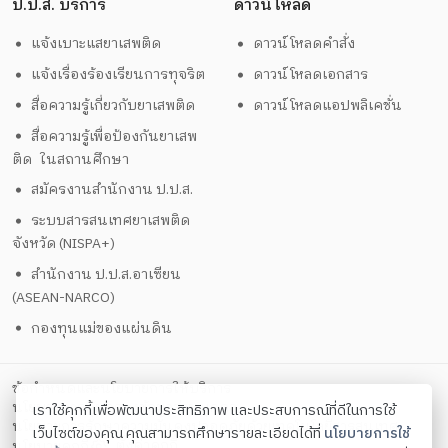
ป.ป.ส. บริการ
ดาวน์โหลด
แจ้งเบาะแสยาเสพติด
ดาวน์โหลดคำสั่ง
แจ้งเรื่องร้องเรียนการทุจริต
ดาวน์โหลดเอกสาร
สื่อความรู้เกี่ยวกับยาเสพติด
ดาวน์โหลดแอปพลิเคชั่น
สื่อความรู้เพื่อป้องกันยาเสพ
ติด ในสถานศึกษา
สมัครงานสำนักงาน ป.ป.ส.
ระบบสารสนเทศยาเสพติด
จังหวัด (NISPA+)
สำนักงาน ป.ป.ส.อาเซียน
(ASEAN-NARCO)
กองทุนแม่ของแผ่นดิน
ข้อกำหนดและนโยบายการให้บริการ
นโยบายการคุ้มครองข้อมูลส่วนบุคคล
เราใช้คุกกี้เพื่อพัฒนาประสิทธิภาพ และประสบการณ์ที่ดีในการใช้
นโยบายการรักษาความมั่นคงปลอดภัยด้วยเทคโนโลยีสารสนเทศ
เว็บไซต์ของคุณ คุณสามารถศึกษารายละเอียดได้ที่
นโยบายการใช้
ตั้งค่าคุกกี้
นโยบายคุกกี้