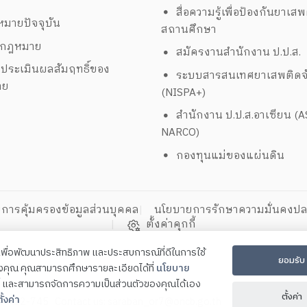
สื่อความรู้เพื่อป้องกันยาเส
มายปัจจุบัน
สถานศึกษา
งกฎหมาย
สมัครงานสำนักงาน ป.ป.ส.
ประเมินผลสัมฤทธิ์ของ
ระบบสารสนเทศยาเสพติดจั
าย
(NISPA+)
สำนักงาน ป.ป.ส.อาเซียน (
NARCO)
กองทุนแม่ของแผ่นดิน
การคุ้มครองข้อมูลส่วนบุคคล
นโยบายการรักษาความมั่นคงปล
ตั้งค่าคุกกี้
ี้เพื่อพัฒนาประสิทธิภาพ และประสบการณ์ที่ดีในการใช้
ยอมรับ
ิธรรม
องคุณ คุณสามารถศึกษารายละเอียดได้ที่
นโยบาย
และสามารถจัดการความเป็นส่วนตัวของคุณได้เอง
คร 74000
ตั้งค่า
ั้งค่า
4-432-745 Contact us:
saraban_or7@oncb.go.th