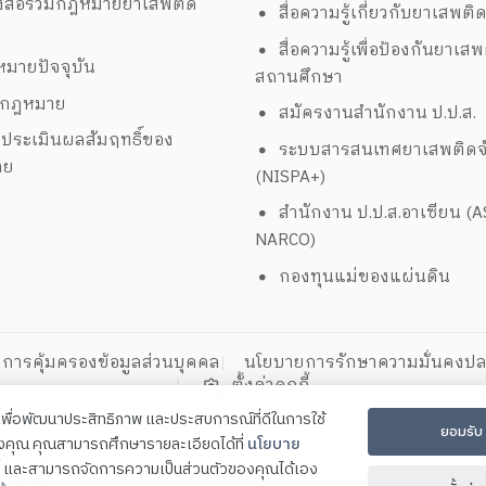
งสือรวมกฎหมายยาเสพติด
สื่อความรู้เกี่ยวกับยาเสพติ
สื่อความรู้เพื่อป้องกันยาเส
มายปัจจุบัน
สถานศึกษา
งกฎหมาย
สมัครงานสำนักงาน ป.ป.ส.
ประเมินผลสัมฤทธิ์ของ
ระบบสารสนเทศยาเสพติดจั
าย
(NISPA+)
สำนักงาน ป.ป.ส.อาเซียน (
NARCO)
กองทุนแม่ของแผ่นดิน
การคุ้มครองข้อมูลส่วนบุคคล
นโยบายการรักษาความมั่นคงปล
ตั้งค่าคุกกี้
ี้เพื่อพัฒนาประสิทธิภาพ และประสบการณ์ที่ดีในการใช้
ยอมรับ
องคุณ คุณสามารถศึกษารายละเอียดได้ที่
นโยบาย
ิธรรม
และสามารถจัดการความเป็นส่วนตัวของคุณได้เอง
คร 74000