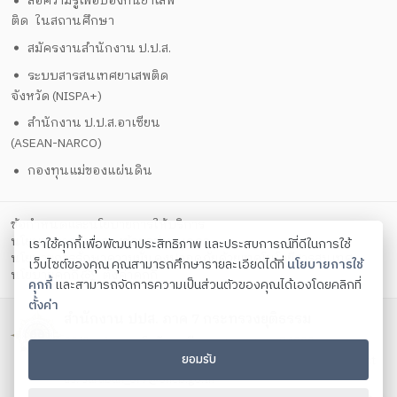
สื่อความรู้เพื่อป้องกันยาเสพ
ติด ในสถานศึกษา
สมัครงานสำนักงาน ป.ป.ส.
ระบบสารสนเทศยาเสพติด
จังหวัด (NISPA+)
สำนักงาน ป.ป.ส.อาเซียน
(ASEAN-NARCO)
กองทุนแม่ของแผ่นดิน
ข้อกำหนดและนโยบายการให้บริการ
นโยบายการคุ้มครองข้อมูลส่วนบุคคล
เราใช้คุกกี้เพื่อพัฒนาประสิทธิภาพ และประสบการณ์ที่ดีในการใช้
นโยบายการรักษาความมั่นคงปลอดภัยด้วยเทคโนโลยีสารสนเทศ
เว็บไซต์ของคุณ คุณสามารถศึกษารายละเอียดได้ที่
นโยบายการใช้
ตั้งค่าคุกกี้
นโยบายคุกกี้
คุกกี้
และสามารถจัดการความเป็นส่วนตัวของคุณได้เองโดยคลิกที่
ตั้งค่า
สำนักงาน ปปส. ภาค 7 กระทรวงยุติธรรม
90/9 ม.1 ต.บางโทรัด อ.เมือง จ.สมุทรสาคร 74000
ยอมรับ
โทรศัพท์ 034-432-740 - 44 โทรสาร 034-432-745 Contact
us:
saraban_or7@oncb.go.th