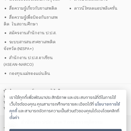
สื่อความรู้เกี่ยวกับยาเสพติด
ดาวน์โหลดแอปพลิเคชั่น
สื่อความรู้เพื่อป้องกันยาเสพ
ติด ในสถานศึกษา
สมัครงานสำนักงาน ป.ป.ส.
ระบบสารสนเทศยาเสพติด
จังหวัด (NISPA+)
สำนักงาน ป.ป.ส.อาเซียน
(ASEAN-NARCO)
กองทุนแม่ของแผ่นดิน
ข้อกำหนดและนโยบายการให้บริการ
นโยบายการคุ้มครองข้อมูลส่วนบุคคล
เราใช้คุกกี้เพื่อพัฒนาประสิทธิภาพ และประสบการณ์ที่ดีในการใช้
นโยบายการรักษาความมั่นคงปลอดภัยด้วยเทคโนโลยีสารสนเทศ
เว็บไซต์ของคุณ คุณสามารถศึกษารายละเอียดได้ที่
นโยบายการใช้
ตั้งค่าคุกกี้
นโยบายคุกกี้
คุกกี้
และสามารถจัดการความเป็นส่วนตัวของคุณได้เองโดยคลิกที่
ตั้งค่า
สำนักงาน ปปส. ภาค 7 กระทรวงยุติธรรม
90/9 ม.1 ต.บางโทรัด อ.เมือง จ.สมุทรสาคร 74000