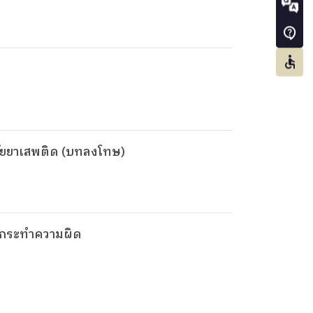
ภัยยาเสพติด (บทลงโทษ)
รกระทำความผิด