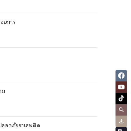
ะกอบการ
งคม
รปลอดภัยยาเสพติด